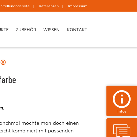
Stellenangebote
Referenzen
Impressum
UKTE
ZUBEHÖR
WISSEN
KONTAKT
x®
farbe
m.
Infos
r manchmal möchte man doch einen
leicht kombiniert mit passenden