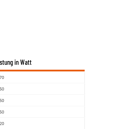
stung in Watt
70
50
50
50
20