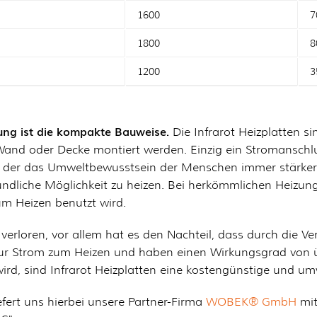
1600
7
1800
8
1200
3
izung ist die kompakte Bauweise.
Die Infrarot Heizplatten s
Wand oder Decke montiert werden. Einzig ein Stromanschl
 in der das Umweltbewusstsein der Menschen immer stärker 
undliche Möglichkeit zu heizen. Bei herkömmlichen Heizung
um Heizen benutzt wird.
 verloren, vor allem hat es den Nachteil, dass durch die V
 nur Strom zum Heizen und haben einen Wirkungsgrad von 
rd, sind Infrarot Heizplatten eine kostengünstige und u
efert uns hierbei unsere Partner-Firma
WOBEK® GmbH
mit