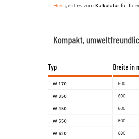
Kalkulatur
Hier
geht es zum
für Ihr
Kompakt, umweltfreundlic
Typ
Breite in
W 170
600
W 350
600
W 450
600
W 550
600
W 620
600