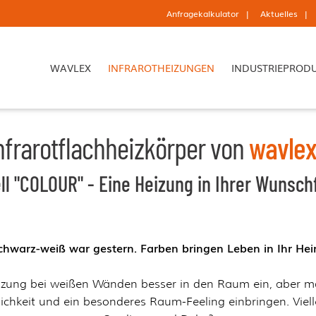
Anfragekalkulator
Aktuelles
WAVLEX
INFRAROTHEIZUNGEN
INDUSTRIEPROD
nfrarotflachheizkörper von
wavle
ll "COLOUR" - Eine Heizung in Ihrer Wunsch
chwarz-weiß war gestern. Farben bringen Leben in Ihr Hei
Heizung bei weißen Wänden besser in den Raum ein, abe
lichkeit und ein besonderes Raum-Feeling einbringen. Viel