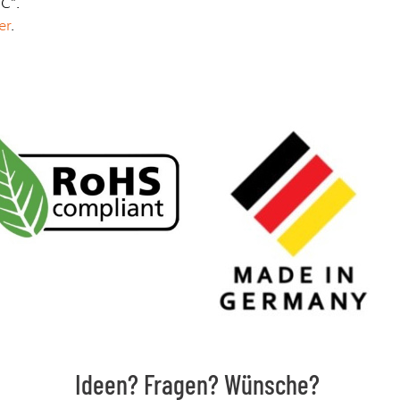
C".
er
.
Ideen? Fragen? Wünsche?